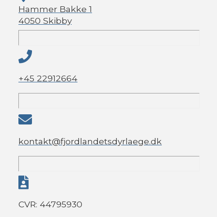
Hammer Bakke 1
4050 Skibby
+45 22912664
kontakt@fjordlandetsdyrlaege.dk
CVR: 44795930