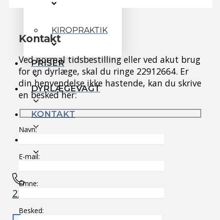
KIROPRAKTIK
Kontakt
Ved normal tidsbestilling eller ved akut brug
PRISER
for en dyrlæge, skal du ringe 22912664. Er
din henvendelse ikke hastende, kan du skrive
DYRLÆGEVAGT
en besked her:
KONTAKT
Navn:
FODERSALG
E-mail:
Emne:
22912664
Besked: