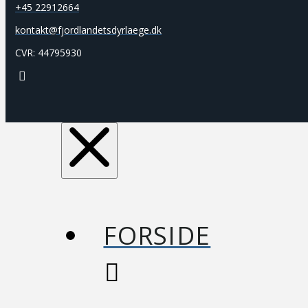
+45 22912664
kontakt@fjordlandetsdyrlaege.dk
CVR: 44795930
FORSIDE