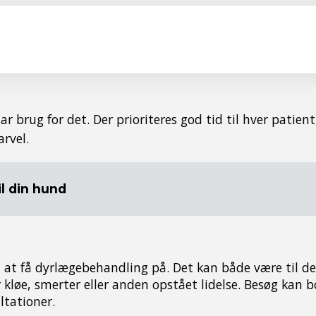
 brug for det. Der prioriteres god tid til hver patien
rvel.
l din hund
 at få dyrlægebehandling på. Det kan både være til d
r kløe, smerter eller anden opstået lidelse. Besøg kan 
ltationer.