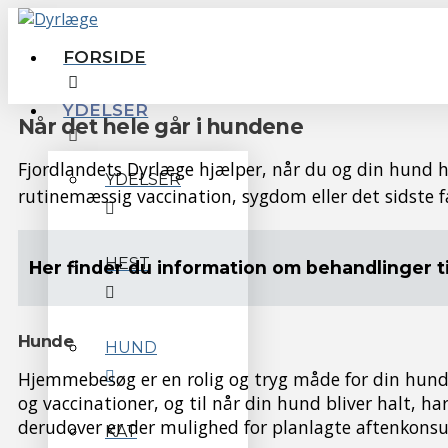
FORSIDE
YDELSER
Når det hele går i hundene
Fjordlandets Dyrlæge hjælper, når du og din hund har
YDELSER
rutinemæssig vaccination, sygdom eller det sidste fa
HEST
Her finder du information om behandlinger ti
Hunde
HUND
Hjemmebesøg er en rolig og tryg måde for din hund
og vaccinationer, og til når din hund bliver halt, ha
derudover er der mulighed for planlagte aftenkonsu
KAT